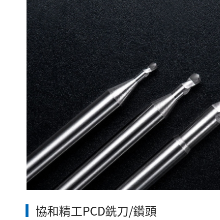
協和精工PCD銑刀/鑽頭