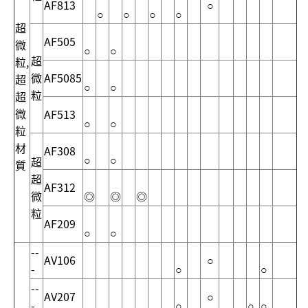
AF813
○
○
○
○
○
超
AF505
微
○
○
超
粒,
微
AF5085
超
○
○
粒
超
微
AF513
○
○
粒
材
AF308
○
○
超
質
超
AF312
微
◎
◎
◎
粒
AF209
○
○
--
AV106
○
-
○
○
--
AV207
○
-
○
○
○