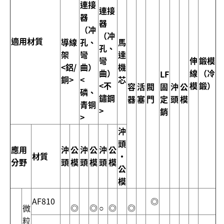
連接
連接
器
器
（冲
（冲
適用材質
導線
孔、
馬
孔、
架
彎
達
彎
伸
鍛模
<鋁/
曲）
機
曲）
線
（冷
LF
銅>
<
芯
<不
模
鍛）
容
活
閥
固
沖
公
磷、
鏽鋼
器
塞
門
定
頭
模
青铜
>
銷
>
沖
頭
應用
沖
公
沖
公
沖
公
材質
・
分野
頭
模
頭
模
頭
模
公
模
AF810
◎
◎
◎
○
◎
◎
微
粒