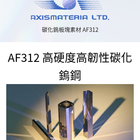
碳化鎢板塊素材 AF312
AF312 高硬度高韌性碳化
鎢鋼