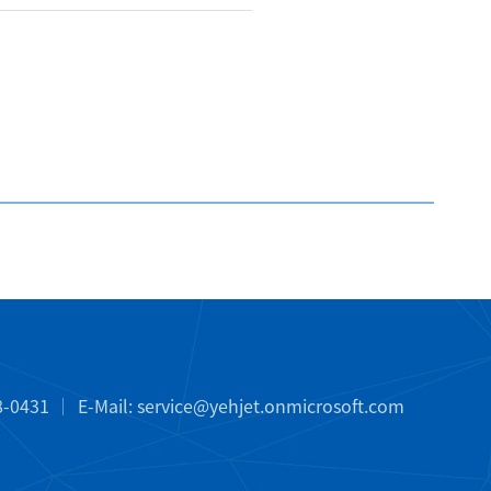
8-0431
E-Mail:
service@yehjet.onmicrosoft.com